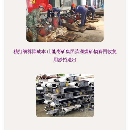
精打细算降成本 山能枣矿集团滨湖煤矿物资回收复
用妙招迭出