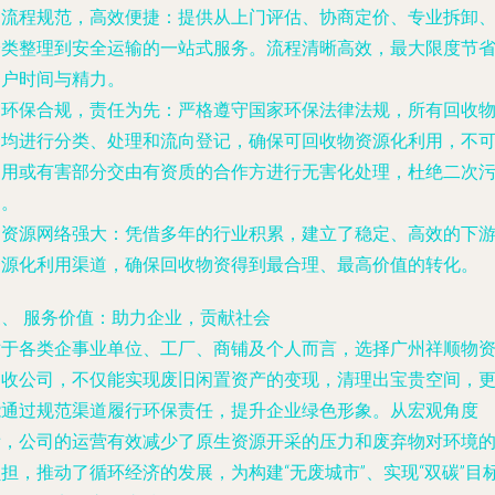
.
流程规范，高效便捷
：提供从上门评估、协商定价、专业拆卸
分类整理到安全运输的一站式服务。流程清晰高效，最大限度节
客户时间与精力。
.
环保合规，责任为先
：严格遵守国家环保法律法规，所有回收
资均进行分类、处理和流向登记，确保可回收物资源化利用，不
利用或有害部分交由有资质的合作方进行无害化处理，杜绝二次
染。
.
资源网络强大
：凭借多年的行业积累，建立了稳定、高效的下
资源化利用渠道，确保回收物资得到最合理、最高价值的转化。
三、 服务价值：助力企业，贡献社会
对于各类企事业单位、工厂、商铺及个人而言，选择广州祥顺物
回收公司，不仅能实现废旧闲置资产的变现，清理出宝贵空间，
能通过规范渠道履行环保责任，提升企业绿色形象。从宏观角度
看，公司的运营有效减少了原生资源开采的压力和废弃物对环境
担，推动了循环经济的发展，为构建“无废城市”、实现“双碳”目