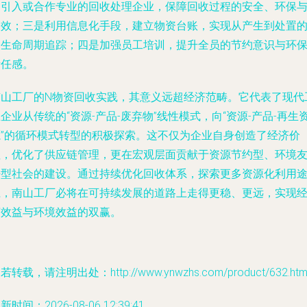
是引入或合作专业的回收处理企业，保障回收过程的安全、环保
高效；三是利用信息化手段，建立物资台账，实现从产生到处置
全生命周期追踪；四是加强员工培训，提升全员的节约意识与环
责任感。
南山工厂的N物资回收实践，其意义远超经济范畴。它代表了现代
企业从传统的“资源-产品-废弃物”线性模式，向“资源-产品-再生
源”的循环模式转型的积极探索。这不仅为企业自身创造了经济价
值，优化了供应链管理，更在宏观层面贡献于资源节约型、环境
好型社会的建设。通过持续优化回收体系，探索更多资源化利用
径，南山工厂必将在可持续发展的道路上走得更稳、更远，实现
济效益与环境效益的双赢。
若转载，请注明出处：http://www.ynwzhs.com/product/632.htm
新时间：2026-08-06 12:39:41