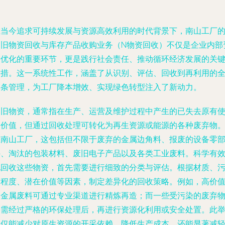
在当今追求可持续发展与资源高效利用的时代背景下，南山工厂
废旧物资回收与库存产品收购业务（N物资回收）不仅是企业内部
产优化的重要环节，更是践行社会责任、推动循环经济发展的关
举措。这一系统性工作，涵盖了从识别、评估、回收到再利用的
链条管理，为工厂降本增效、实现绿色转型注入了新动力。
废旧物资，通常指在生产、运营及维护过程中产生的已失去原有
用价值，但通过回收处理可转化为再生资源或能源的各种废弃物
在南山工厂，这包括但不限于废弃的金属边角料、报废的设备零
件、淘汰的包装材料、废旧电子产品以及各类工业废料。科学有
地回收这些物资，首先需要进行细致的分类与评估。根据材质、
染程度、潜在价值等因素，制定差异化的回收策略。例如，高价
的金属废料可通过专业渠道进行精炼再造；而一些受污染的废弃
则需经过严格的环保处理后，再进行资源化利用或安全处置。此
不仅能减少对原生资源的开采依赖，降低生产成本，还能显著减