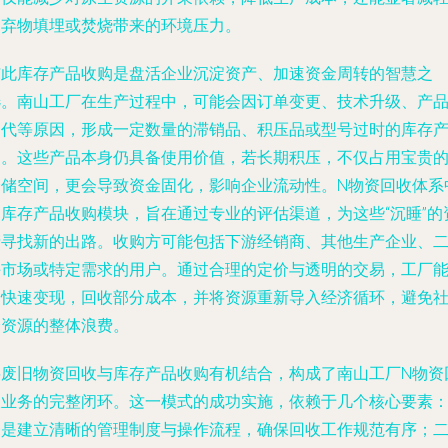
废弃物填埋或焚烧带来的环境压力。
与此库存产品收购是盘活企业沉淀资产、加速资金周转的智慧之
选。南山工厂在生产过程中，可能会因订单变更、技术升级、产
迭代等原因，形成一定数量的滞销品、积压品或型号过时的库存
品。这些产品本身仍具备使用价值，若长期积压，不仅占用宝贵
仓储空间，更会导致资金固化，影响企业流动性。N物资回收体系
的库存产品收购模块，旨在通过专业的评估渠道，为这些“沉睡”的
产寻找新的出路。收购方可能包括下游经销商、其他生产企业、
手市场或特定需求的用户。通过合理的定价与透明的交易，工厂
够快速变现，回收部分成本，并将资源重新导入经济循环，避免
会资源的整体浪费。
将废旧物资回收与库存产品收购有机结合，构成了南山工厂N物资
收业务的完整闭环。这一模式的成功实施，依赖于几个核心要素
一是建立清晰的管理制度与操作流程，确保回收工作规范有序；